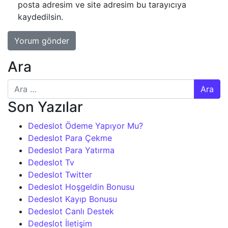
posta adresim ve site adresim bu tarayıcıya
kaydedilsin.
Ara
Arama:
Son Yazılar
Dedeslot Ödeme Yapıyor Mu?
Dedeslot Para Çekme
Dedeslot Para Yatırma
Dedeslot Tv
Dedeslot Twitter
Dedeslot Hoşgeldin Bonusu
Dedeslot Kayıp Bonusu
Dedeslot Canlı Destek
Dedeslot İletişim