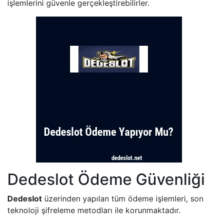
işlemlerini güvenle gerçekleştirebilirler.
Dedeslot Ödeme Güvenliği
Dedeslot
üzerinden yapılan tüm ödeme işlemleri, son
teknoloji şifreleme metodları ile korunmaktadır.