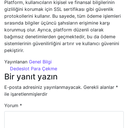
Platform, kullanıcıların kişisel ve finansal bilgilerinin
gizliliğini korumak için SSL sertifikası gibi güvenlik
protokollerini kullanır. Bu sayede, tüm ödeme işlemleri
sırasında bilgiler üçüncü şahısların erişimine karşı
korunmuş olur. Ayrıca, platform düzenli olarak
bağımsız denetimlerden geçmektedir, bu da ödeme
sistemlerinin güvenilirliğini artırır ve kullanıcı güvenini
pekiştirir.
Yayınlanan
Genel Bilgi
Yazı dolaşımı
Dedeslot Para Çekme
Bir yanıt yazın
E-posta adresiniz yayınlanmayacak.
Gerekli alanlar
*
ile işaretlenmişlerdir
Yorum
*