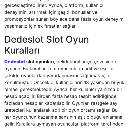
gerçekleştirebilirler. Ayrıca, platform, kullanıcı
deneyimini artırmak için çeşitli bonuslar ve
promosyonlar sunar, böylece daha fazla oyun deneyimi
yaşamanız için ek fırsatlar sağlar.
Dedeslot Slot Oyun
Kuralları
Dedeslot
slot oyunları
, belirli kurallar çerçevesinde
oynanır. Bu kurallar, tüm oyuncuların adil ve eşit bir
şekilde oyunlardan yararlanmasını sağlamak için
konulmuştur. Öncelikle, kullanıcıların 18 yaşından büyük
olması gerekmektedir. Ayrıca, her kullanıcı yalnızca bir
hesap açabilir. Birden fazla hesap tespit edildiğinde,
fazladan hesaplar kapatılabilir. Oyunlar, rastgele sayı
üreteçleri kullanılarak adil bir oyun ortamı sağlar. Bu,
her oyuncunun kazanma şansının eşit olduğu anlamına
gelir. Kurallara uymayan oyuncular, platform tarafından