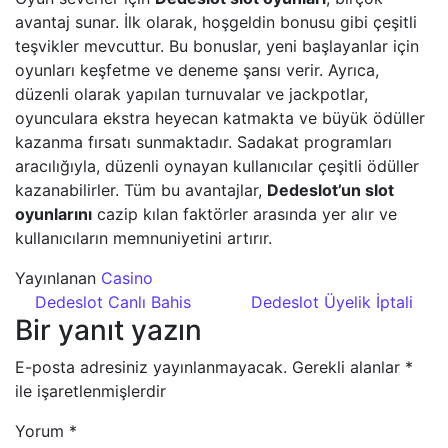
avantaj sunar. İlk olarak, hoşgeldin bonusu gibi çeşitli
teşvikler mevcuttur. Bu bonuslar, yeni başlayanlar için
oyunları keşfetme ve deneme şansı verir. Ayrıca,
düzenli olarak yapılan turnuvalar ve jackpotlar,
oyunculara ekstra heyecan katmakta ve büyük ödüller
kazanma fırsatı sunmaktadır. Sadakat programları
aracılığıyla, düzenli oynayan kullanıcılar çeşitli ödüller
kazanabilirler. Tüm bu avantajlar,
Dedeslot’un slot
oyunlarını
cazip kılan faktörler arasında yer alır ve
kullanıcıların memnuniyetini artırır.
Yayınlanan
Casino
Yazı dolaşımı
Dedeslot Canlı Bahis
Dedeslot Üyelik İptali
Bir yanıt yazın
E-posta adresiniz yayınlanmayacak.
Gerekli alanlar
*
ile işaretlenmişlerdir
Yorum
*