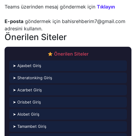
Teams üzerinden mesaj göndermek için
Tıklayın
E-posta
göndermek için
bahisrehberim7@gmail.com
adresini kullanın.
Önerilen Siteler
Önerilen Siteler
➤ Ajaxbet Giriş
➤ Sheratonking Giriş
➤ Acarbet Giriş
➤ Orisbet Giriş
➤ Alobet Giriş
➤ Tamambet Giriş