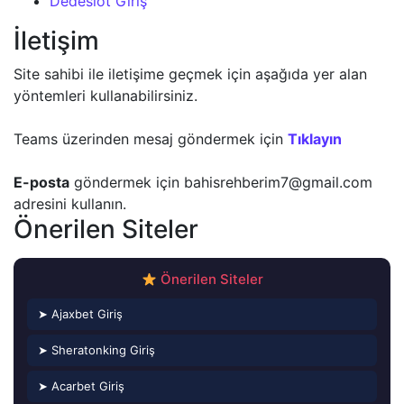
Dedeslot Giriş
İletişim
Site sahibi ile iletişime geçmek için aşağıda yer alan
yöntemleri kullanabilirsiniz.
Teams üzerinden mesaj göndermek için
Tıklayın
E-posta
göndermek için
bahisrehberim7@gmail.com
adresini kullanın.
Önerilen Siteler
Önerilen Siteler
➤ Ajaxbet Giriş
➤ Sheratonking Giriş
➤ Acarbet Giriş