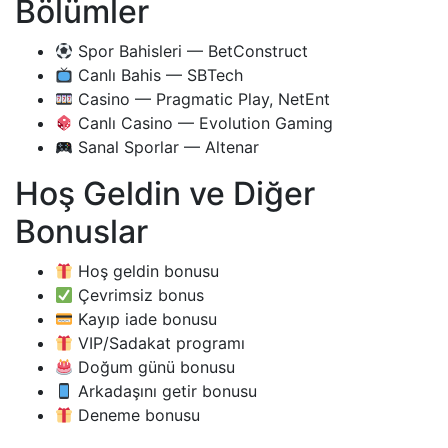
Bölümler
Spor Bahisleri — BetConstruct
Canlı Bahis — SBTech
Casino — Pragmatic Play, NetEnt
Canlı Casino — Evolution Gaming
Sanal Sporlar — Altenar
Hoş Geldin ve Diğer
Bonuslar
Hoş geldin bonusu
Çevrimsiz bonus
Kayıp iade bonusu
VIP/Sadakat programı
Doğum günü bonusu
Arkadaşını getir bonusu
Deneme bonusu