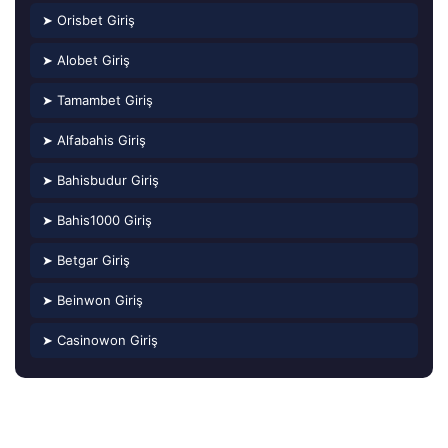
➤ Orisbet Giriş
➤ Alobet Giriş
➤ Tamambet Giriş
➤ Alfabahis Giriş
➤ Bahisbudur Giriş
➤ Bahis1000 Giriş
➤ Betgar Giriş
➤ Beinwon Giriş
➤ Casinowon Giriş