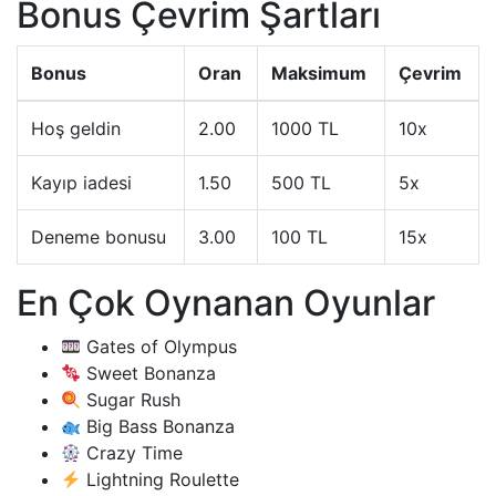
Bonus Çevrim Şartları
Bonus
Oran
Maksimum
Çevrim
Hoş geldin
2.00
1000 TL
10x
Kayıp iadesi
1.50
500 TL
5x
Deneme bonusu
3.00
100 TL
15x
En Çok Oynanan Oyunlar
Gates of Olympus
Sweet Bonanza
Sugar Rush
Big Bass Bonanza
Crazy Time
Lightning Roulette