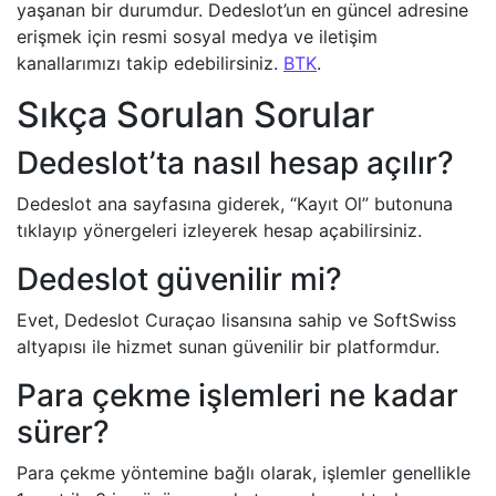
yaşanan bir durumdur. Dedeslot’un en güncel adresine
erişmek için resmi sosyal medya ve iletişim
kanallarımızı takip edebilirsiniz.
BTK
.
Sıkça Sorulan Sorular
Dedeslot’ta nasıl hesap açılır?
Dedeslot ana sayfasına giderek, “Kayıt Ol” butonuna
tıklayıp yönergeleri izleyerek hesap açabilirsiniz.
Dedeslot güvenilir mi?
Evet, Dedeslot Curaçao lisansına sahip ve SoftSwiss
altyapısı ile hizmet sunan güvenilir bir platformdur.
Para çekme işlemleri ne kadar
sürer?
Para çekme yöntemine bağlı olarak, işlemler genellikle