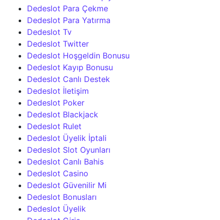
Dedeslot Para Çekme
Dedeslot Para Yatırma
Dedeslot Tv
Dedeslot Twitter
Dedeslot Hoşgeldin Bonusu
Dedeslot Kayıp Bonusu
Dedeslot Canlı Destek
Dedeslot İletişim
Dedeslot Poker
Dedeslot Blackjack
Dedeslot Rulet
Dedeslot Üyelik İptali
Dedeslot Slot Oyunları
Dedeslot Canlı Bahis
Dedeslot Casino
Dedeslot Güvenilir Mi
Dedeslot Bonusları
Dedeslot Üyelik