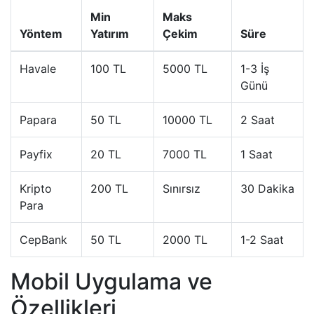
Min
Maks
Yöntem
Yatırım
Çekim
Süre
Havale
100 TL
5000 TL
1-3 İş
Günü
Papara
50 TL
10000 TL
2 Saat
Payfix
20 TL
7000 TL
1 Saat
Kripto
200 TL
Sınırsız
30 Dakika
Para
CepBank
50 TL
2000 TL
1-2 Saat
Mobil Uygulama ve
Özellikleri